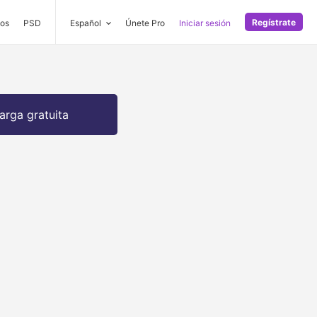
Regístrate
os
PSD
Español
Únete Pro
Iniciar sesión
arga gratuita