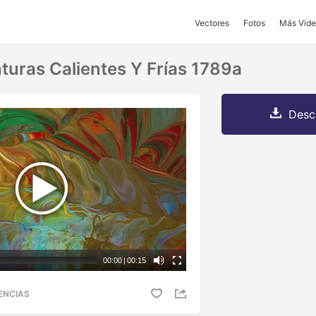
Vectores
Fotos
Más Vide
turas Calientes Y Frías 1789a
Desc
00:00
|
00:15
ENCIAS