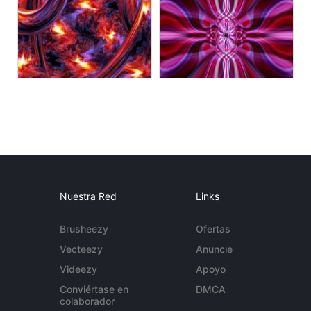
Nuestra Red
Links
Brusheezy
Ofertas
Vecteezy
Anuncie
Videezy
Apoyo
Conviértase en
DMCA
colaborador