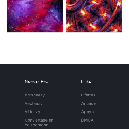
Nuestra Red
Links
Brusheezy
Ofertas
Vecteezy
Anuncie
Videezy
Apoyo
Conviértase en
DMCA
colaborador