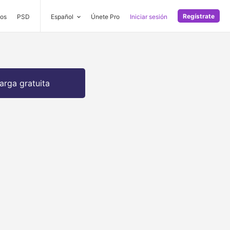
Regístrate
os
PSD
Español
Únete Pro
Iniciar sesión
arga gratuita