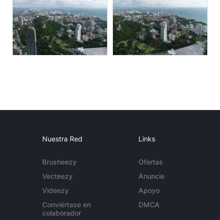
Nuestra Red
Links
Brusheezy
Ofertas
Vecteezy
Anuncie
Videezy
Apoyo
Conviértase en
DMCA
colaborador