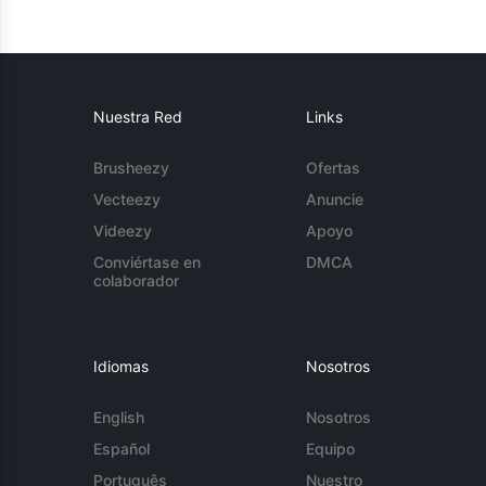
Nuestra Red
Links
Brusheezy
Ofertas
Vecteezy
Anuncie
Videezy
Apoyo
Conviértase en
DMCA
colaborador
Idiomas
Nosotros
English
Nosotros
Español
Equipo
Português
Nuestro