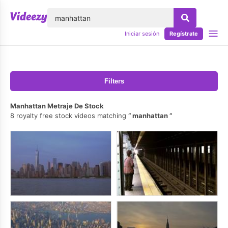
lose
Iniciar sesión
Regístrate
Filters
Manhattan Metraje De Stock
8 royalty free stock videos matching
manhattan