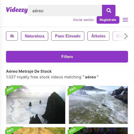
lose
Iniciar sesión
Regístrate
4k
Naturaleza
Paso Elevado
Árboles
Cielo
Filters
Aéreo Metraje De Stock
1.027 royalty free stock videos matching
aéreo