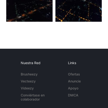
Nuestra Red
Links
Brusheezy
Ofertas
Vecteezy
Anuncie
Videezy
Apoyo
Conviértase en
DMCA
colaborador