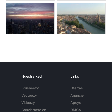
Nuestra Red
Links
Brusheezy
Ofertas
Vecteezy
Anuncie
Videezy
Apoyo
Conviértase en
DMCA