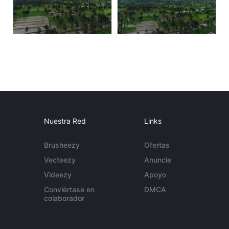
Nuestra Red
Links
Brusheezy
Ofertas
Vecteezy
Anuncie
Videezy
Apoyo
Conviértase en
DMCA
colaborador