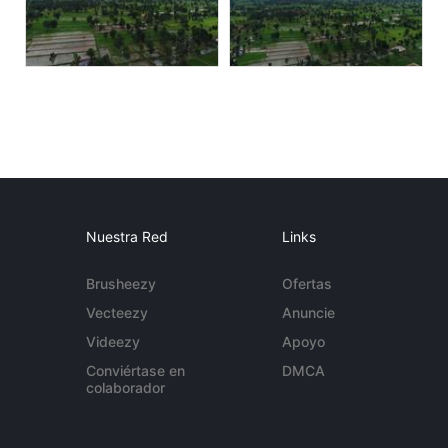
Nuestra Red
Links
Brusheezy
Ofertas
Vecteezy
Anuncie
Videezy
Apoyo
Conviértase en
DMCA
colaborador