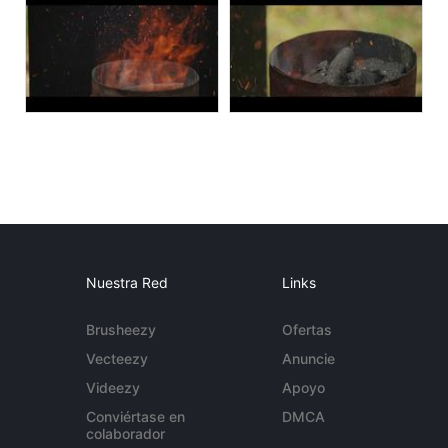
Nuestra Red
Links
Brusheezy
Ofertas
Vecteezy
Anuncie
Videezy
Apoyo
Conviértase en
DMCA
colaborador