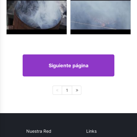
Siguiente página
1
Nuestra Red
Links