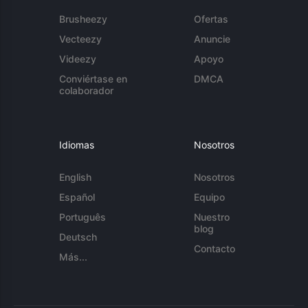
Brusheezy
Ofertas
Vecteezy
Anuncie
Videezy
Apoyo
Conviértase en
DMCA
colaborador
Idiomas
Nosotros
English
Nosotros
Español
Equipo
Português
Nuestro
blog
Deutsch
Contacto
Más...