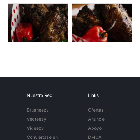
Nuestra Red
Links
Brusheezy
Ofertas
Vecteezy
Anuncie
Videezy
Apoyo
Conviértase en
DMCA