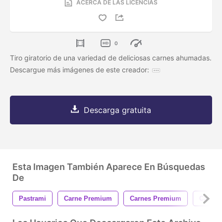
ACERCA DE LAS LICENCIAS
0
Tiro giratorio de una variedad de deliciosas carnes ahumadas.
Descargue más imágenes de este creador:
Descarga gratuita
Esta Imagen También Aparece En Búsquedas
De
Pastrami
Carne Premium
Carnes Premium
Carnes