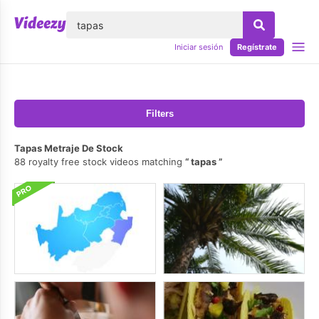
lose
Iniciar sesión
Regístrate
Filters
Tapas Metraje De Stock
88 royalty free stock videos matching
tapas