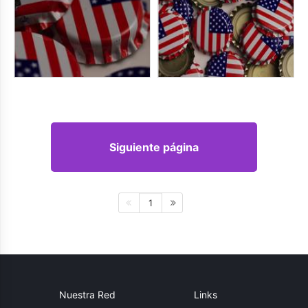
Siguiente página
1
Nuestra Red
Links