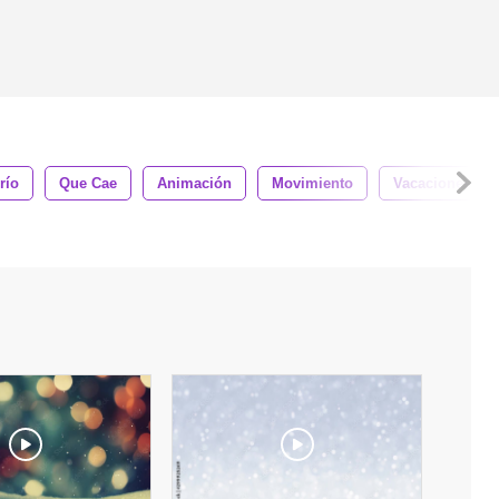
río
Que Cae
Animación
Movimiento
Vacaciones