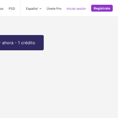
Regístrate
os
PSD
Español
Únete Pro
Iniciar sesión
 ahora - 1 crédito