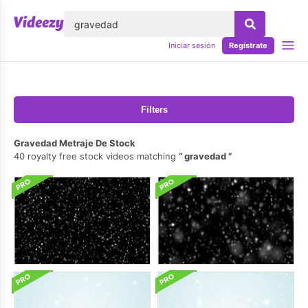
lose
Iniciar sesión
Regístrate
Filters
Gravedad Metraje De Stock
40 royalty free stock videos matching
gravedad