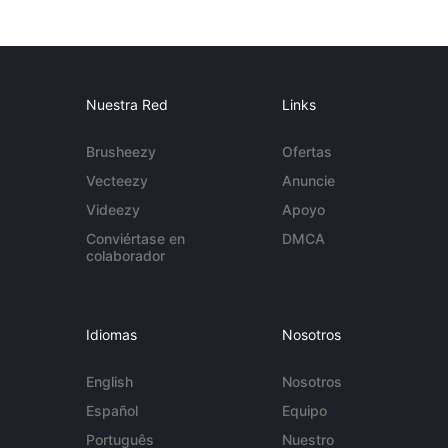
Nuestra Red
Links
Brusheezy
Ofertas
Vecteezy
Anuncie
Videezy
Apoyo
Conviértase en
DMCA
colaborador
Idiomas
Nosotros
English
Nosotros
Español
Equipo
Português
Nuestro