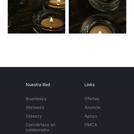
Nuestra Red
Links
Brusheezy
Ofertas
Vecteezy
Anuncie
Videezy
Apoyo
Conviértase en
DMCA
colaborador