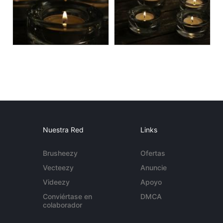
Nuestra Red
Links
Brusheezy
Ofertas
Vecteezy
Anuncie
Videezy
Apoyo
Conviértase en
DMCA
colaborador