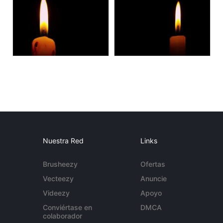
Nuestra Red
Links
Brusheezy
Ofertas
Vecteezy
Anuncie
Videezy
Apoyo
Conviértase en
DMCA
colaborador