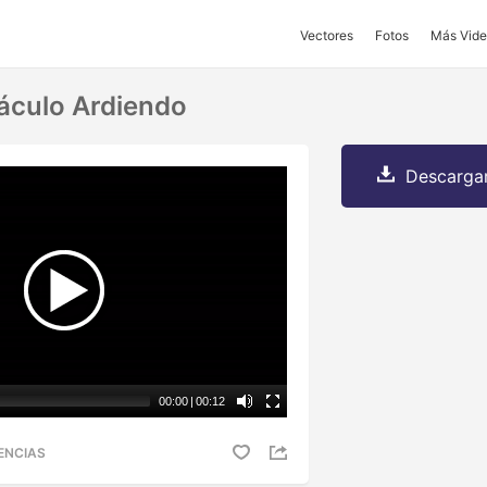
Vectores
Fotos
Más Vide
áculo Ardiendo
Descargar
00:00
|
00:12
ENCIAS