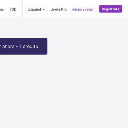
Regístrate
os
PSD
Español
Únete Pro
Iniciar sesión
 ahora - 1 crédito