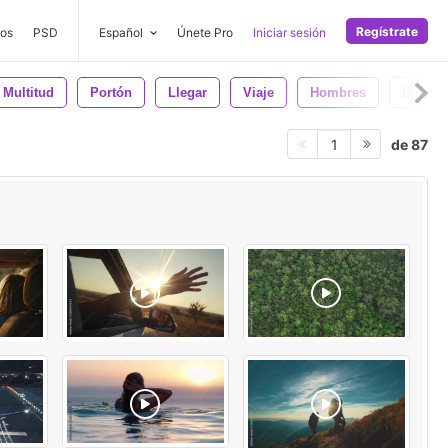
Regístrate
os
PSD
Español
Únete Pro
Iniciar sesión
Multitud
Portón
Llegar
Viaje
Hombres
Desenf
de 87
1