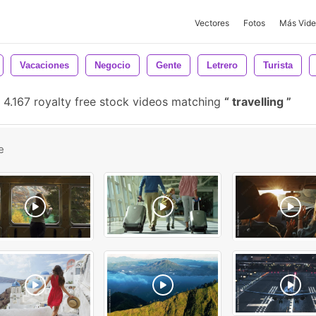
Vectores
Fotos
Más Vide
Vacaciones
Negocio
Gente
Letrero
Turista
4.167 royalty free stock videos matching
travelling
e