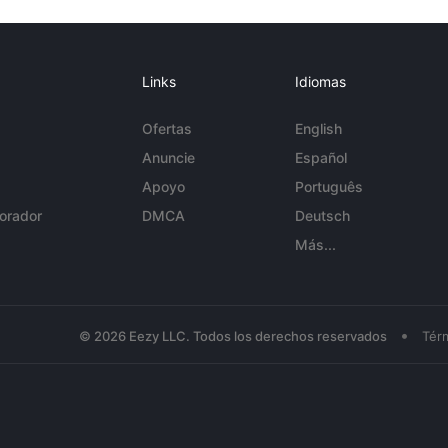
Links
Idiomas
Ofertas
English
Anuncie
Español
Apoyo
Português
orador
DMCA
Deutsch
Más...
•
© 2026 Eezy LLC. Todos los derechos reservados
Tér