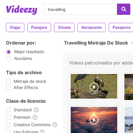
Viajar
Pasajero
Silueta
Aeropuerto
Pasajeros
Ordenar por:
Travelling Metraje De Stock
-
Mejor resultado
Novísimo
Videos patrocinados por
adob
Tipo de archivo
Metraje de stock
After Effects
Clase de licencia:
Standard
Premium
Creative Commons
Uso Editorial