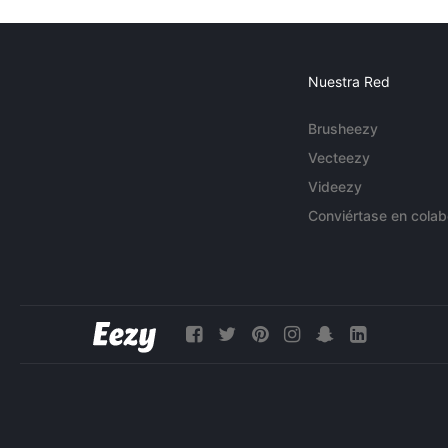
Nuestra Red
Brusheezy
Vecteezy
Videezy
Conviértase en colab