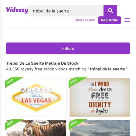
lose
Iniciar sesión
Regístrate
Filters
Trébol De La Suerte Metraje De Stock
43.356 royalty free stock videos matching
trébol de la suerte