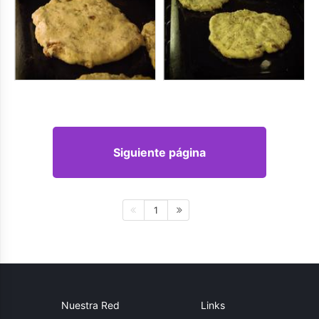
Siguiente página
1
Nuestra Red
Links