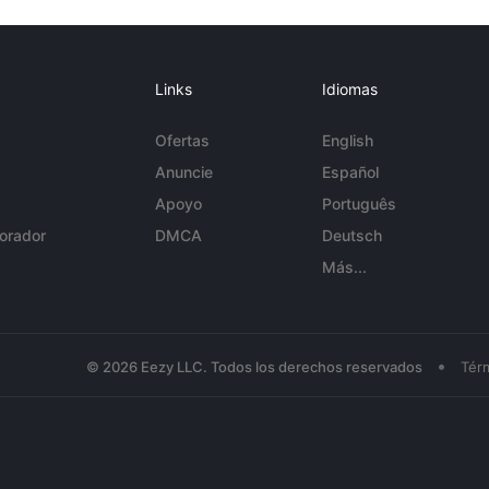
Links
Idiomas
Ofertas
English
Anuncie
Español
Apoyo
Português
orador
DMCA
Deutsch
Más...
•
© 2026 Eezy LLC. Todos los derechos reservados
Tér