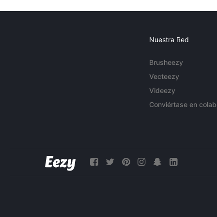
Nuestra Red
Brusheezy
Vecteezy
Videezy
Conviértase en colab