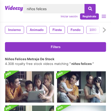
lose
Iniciar sesión
Regístrate
Invierno
Animado
Fiesta
Fondo
1080
Tem
Filters
Niños Felices Metraje De Stock
4.308 royalty free stock videos matching
niños felices