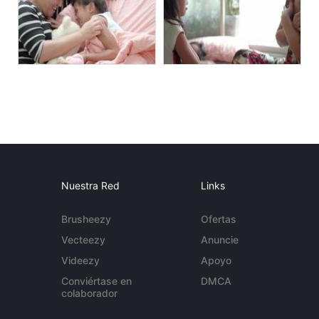
Nuestra Red
Links
Brusheezy
Ofertas
Vecteezy
Anuncie
Videezy
Apoyo
Conviértase en
DMCA
colaborador