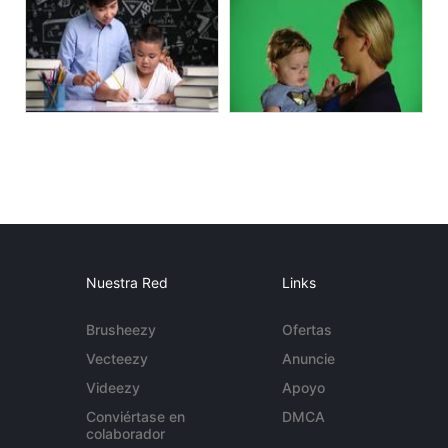
Nuestra Red
Links
Brusheezy
Ofertas
Vecteezy
Anuncie
Videezy
Apoyo
Conviértase en
DMCA
colaborador