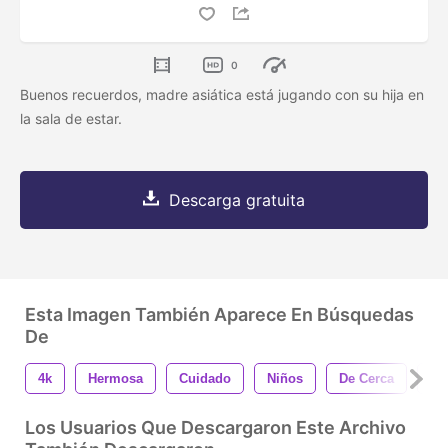
0
Buenos recuerdos, madre asiática está jugando con su hija en
la sala de estar.
Descarga gratuita
Esta Imagen También Aparece En Búsquedas
De
4k
Hermosa
Cuidado
Niños
De Cerca
Li
Los Usuarios Que Descargaron Este Archivo