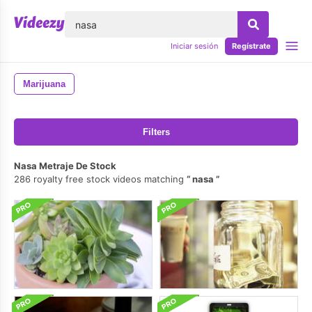
lose
Iniciar sesión
Regístrate
Marijuana
Filters
Nasa Metraje De Stock
286 royalty free stock videos matching
nasa