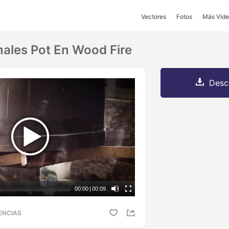
Vectores
Fotos
Más Vide
males Pot En Wood Fire
Desc
00:00
|
00:09
ENCIAS