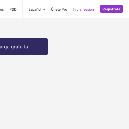
Regístrate
os
PSD
Español
Únete Pro
Iniciar sesión
arga gratuita