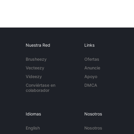
Nuestra Red
Links
Brusheezy
Ofertas
Vecteezy
Anuncie
Videezy
Apoyo
Conviértase en
DMCA
colaborador
Idiomas
Nosotros
English
Nosotros