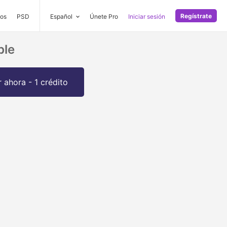
Regístrate
os
PSD
Español
Únete Pro
Iniciar sesión
ble
 ahora - 1 crédito