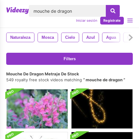
lose
Iniciar sesión
Regístrate
Naturaleza
Mosca
Cielo
Azul
Agua
Ocea
Filters
Mouche De Dragon Metraje De Stock
549 royalty free stock videos matching
mouche de dragon