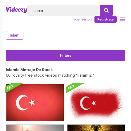
lose
Iniciar sesión
Regístrate
Islam
Filters
Islamic Metraje De Stock
60 royalty free stock videos matching
islamic