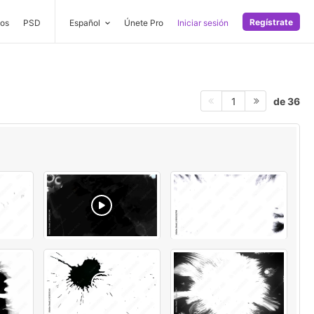
Regístrate
os
PSD
Español
Únete Pro
Iniciar sesión
de 36
1