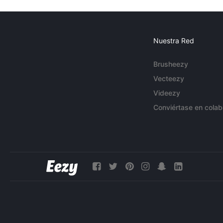
Nuestra Red
Brusheezy
Vecteezy
Videezy
Conviértase en colab