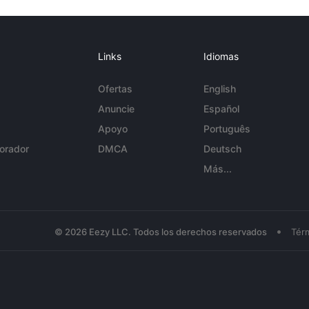
Links
Idiomas
Ofertas
English
Anuncie
Español
Apoyo
Português
orador
DMCA
Deutsch
Más...
•
© 2026 Eezy LLC. Todos los derechos reservados
Tér