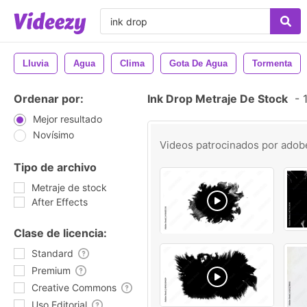
Lluvia
Agua
Clima
Gota De Agua
Tormenta
Ordenar por:
Ink Drop Metraje De Stock
-
1
Mejor resultado
Novísimo
Videos patrocinados por
adob
Tipo de archivo
Metraje de stock
After Effects
Clase de licencia:
Standard
Premium
Creative Commons
Uso Editorial