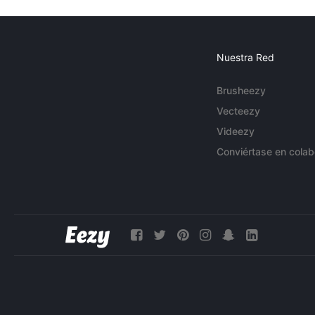
Nuestra Red
Brusheezy
Vecteezy
Videezy
Conviértase en colab