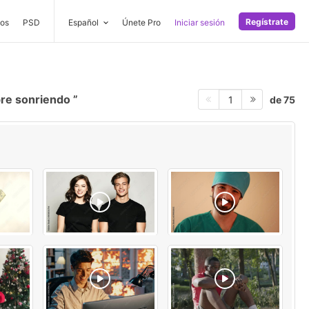
Regístrate
os
PSD
Español
Únete Pro
Iniciar sesión
re sonriendo
de 75
1