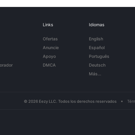
Links
Idiomas
Ofertas
English
Anuncie
Español
Apoyo
Português
orador
DMCA
Deutsch
Más...
•
© 2026 Eezy LLC. Todos los derechos reservados
Tér