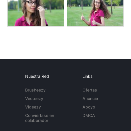
Nuestra Red
Links
Brusheezy
Ofertas
Vecteezy
Anuncie
Videezy
Apoyo
Conviértase en
DMCA
colaborador