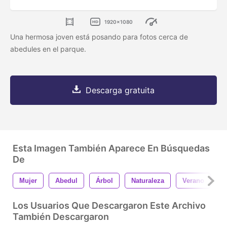
1920x1080
Una hermosa joven está posando para fotos cerca de
abedules en el parque.
Descarga gratuita
Esta Imagen También Aparece En Búsquedas
De
Mujer
Abedul
Árbol
Naturaleza
Verano
P
Los Usuarios Que Descargaron Este Archivo
También Descargaron