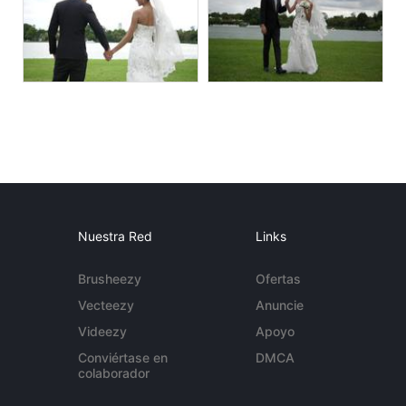
Nuestra Red
Links
Brusheezy
Ofertas
Vecteezy
Anuncie
Videezy
Apoyo
Conviértase en
DMCA
colaborador