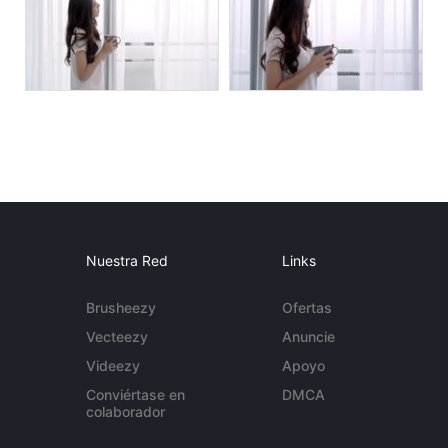
Nuestra Red
Links
Brusheezy
Ofertas
Vecteezy
Anuncie
Videezy
Apoyo
Conviértase en
DMCA
colaborador