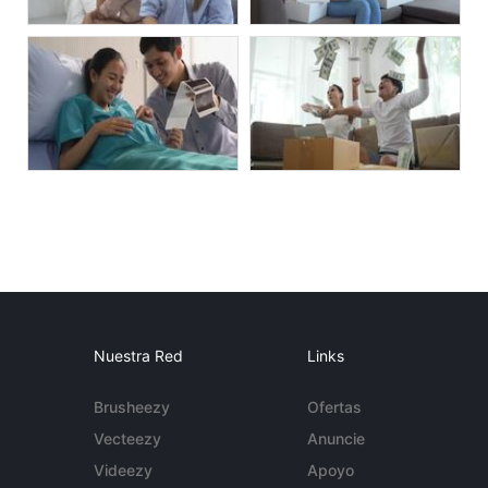
Nuestra Red
Links
Brusheezy
Ofertas
Vecteezy
Anuncie
Videezy
Apoyo