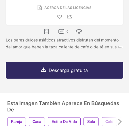
ACERCA DE LAS LICENCIAS
0
Los pares dulces asiáticos atractivos disfrutan del momento
del amor que beben la taza caliente de café o de té en sus
Descarga gratuita
Esta Imagen También Aparece En Búsquedas
De
Pareja
Casa
Estilo De Vida
Sala
Café
So