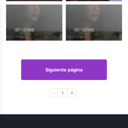
Siguiente página
1