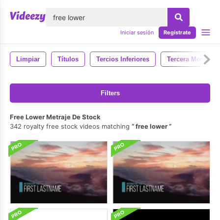
lose
Iniciar sesión
Regístrate
Limpiar
Títulos
Tercios Inferiores
Tercera Menor
Filters
Free Lower Metraje De Stock
342 royalty free stock videos matching
free lower