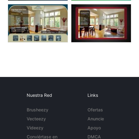
Nuestra Red
Links
Brusheezy
Ofertas
Vecteezy
Anuncie
Videezy
Apoyo
Conviértase en
DMCA