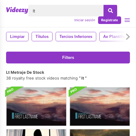
lose
Iniciar sesión
Regístrate
Limpiar
Títulos
Tercios Inferiores
Ae Plantilla
Filters
Lt Metraje De Stock
38 royalty free stock videos matching
lt