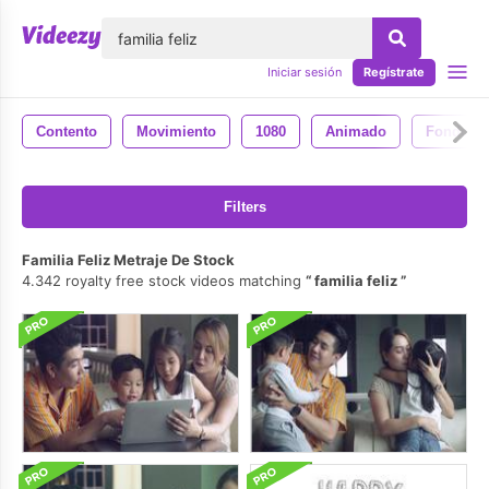
lose
Iniciar sesión
Regístrate
Contento
Movimiento
1080
Animado
Fondo
Filters
Familia Feliz Metraje De Stock
4.342 royalty free stock videos matching
familia feliz