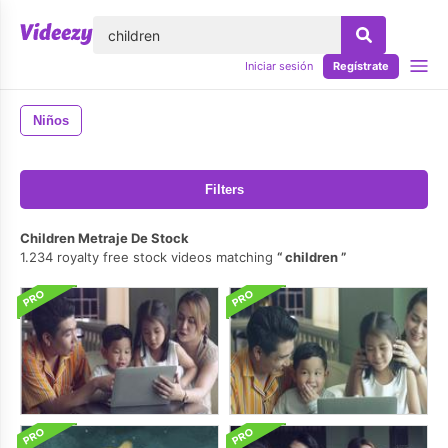
lose
Iniciar sesión
Regístrate
Niños
Filters
Children Metraje De Stock
1.234 royalty free stock videos matching
children