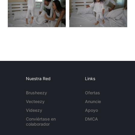
Nuestra Red
Links
Brusheezy
Ofertas
Vecteezy
Anuncie
Videezy
Apoyo
Conviértase en
DMCA
colaborador