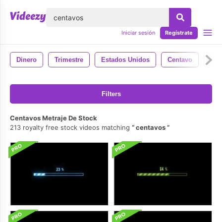
lose
Iniciar sesión
Regístrate
Dinero
Trimestre
Estados Unidos
Centavo
Dól
Filters
Centavos Metraje De Stock
213 royalty free stock videos matching
centavos