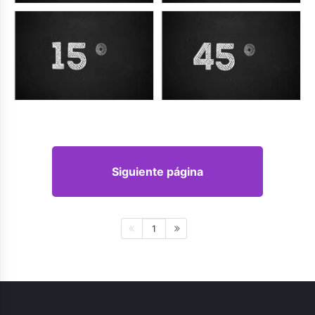
Siguiente página
1