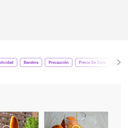
blicidad
Bandera
Precaución
Precio De Corte
Márke