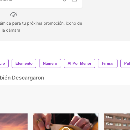
námica para tu próxima promoción. icono de
a la cámara
cio
Elemento
Número
Al Por Menor
Firmar
Pu
mbién Descargaron