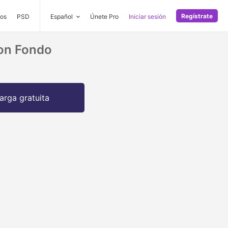
Regístrate
os
PSD
Español
Únete Pro
Iniciar sesión
Con Fondo
arga gratuita