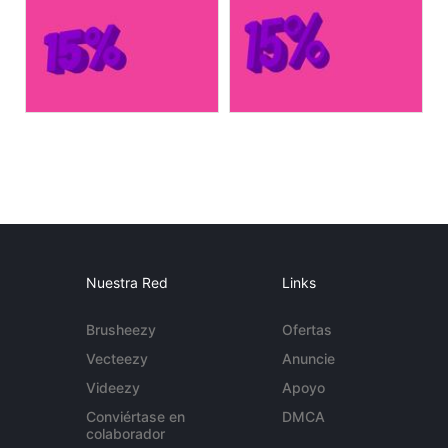
Nuestra Red
Links
Brusheezy
Ofertas
Vecteezy
Anuncie
Videezy
Apoyo
Conviértase en
DMCA
colaborador