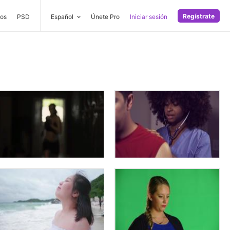
Regístrate
os
PSD
Español
Únete Pro
Iniciar sesión